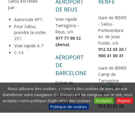
AÉROPORT
RENFE
Salou est reliée
par :
DE REUS
Gare de RENFE
Voie rapide
Autoroute AP7.
- Salou-
Tarragona –
Pour Salou,
PortAventura
Reus, s/n
prendre la sortie
Av. de Joan
977 77 98 32
257.
Fuster, s/n
(Aena)
Voie rapide A-7
912 32 03 20 /
C-14
900 41 00 41
AÉROPORT
DE
Gare de RENFE
BARCELONE
Camp de
Tarragona
El Prat de
Consultez le
Nous utilisons des cookies, y compris des cookies de tiers, en vue
Llobregat
plan
d’améliorer votre navigation. En choisissant de naviguer sur ce site, vous
91 321 10 00
Perafort
acceptez notre politique d’utilisation des cookies.
Accepter
Rejeter
(Aena)
912 32 03 20
Politique de cookies
EN AUTOBUS
Arrêt de bus à Salou