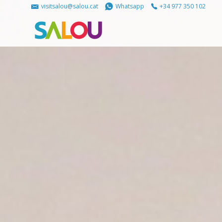
visitsalou@salou.cat
Whatsapp
+34 977 350 102