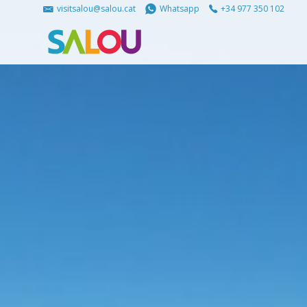
visitsalou@salou.cat
Whatsapp
+34 977 350 102