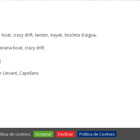
 boat, crazy drift, twister, kayak, bicicleta d'aigua,
banana boat, crazy drift.
g.
de Llevant, Capellans
ítica de cookies.
Acceptar
Declinar
Política de Cookies