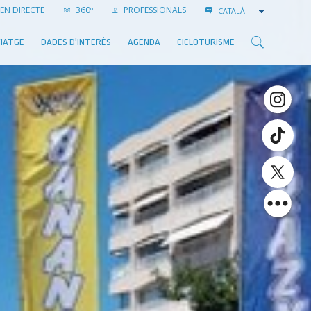
EN DIRECTE
360º
PROFESSIONALS
CATALÀ
VIATGE
DADES D'INTERÈS
AGENDA
CICLOTURISME