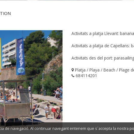
CTION
Activitats a platja Llevant: banana
Activitats a platja de Capellans: 
Activitats des del port: parasailin
Platja / Playa / Beach / Plage 
684114201
ncia de navegació. Al continuar navegant entenem que s´accepta la nostra pol