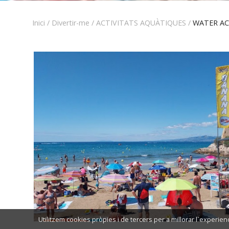
Inici
/
Divertir-me
/
ACTIVITATS AQUÀTIQUES
/
WATER A
Utilitzem cookies pròpies i de tercers per a millorar l`experie