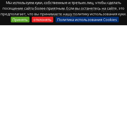
Мы используем куки, собственные и третьих лиц, чтобы сделать
Подпишитесь на нашу новостную рассылку и получайте
посещение сайта более приятным. Если вы останетесь на сайте, это
ссылки на интересные статьи, промоакции и другую
предполагает, что вы принимаете нашу политику использования куки.
информацию.
Принять
отклонять
Политика использования Cookies
Присоединяйтесь:
ПОГОДА
Сегодня
32º
/ 25º