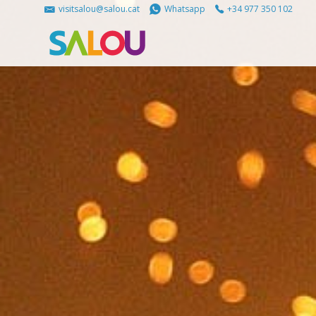
visitsalou@salou.cat
Whatsapp
+34 977 350 102