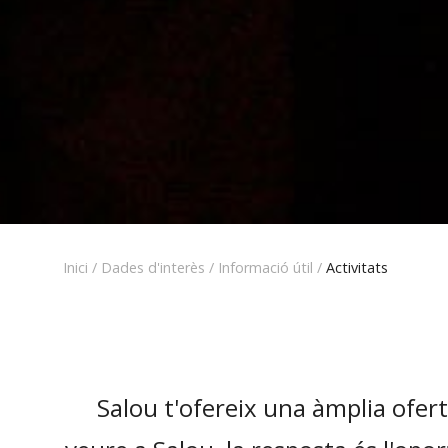
Inici
/
Dades d'interès
/
Informació útil
/
Activitats
Salou t'ofereix una àmplia ofert