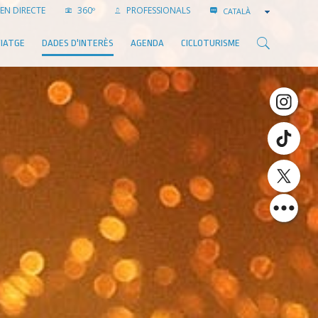
EN DIRECTE
360º
PROFESSIONALS
CATALÀ
VIATGE
DADES D'INTERÈS
AGENDA
CICLOTURISME