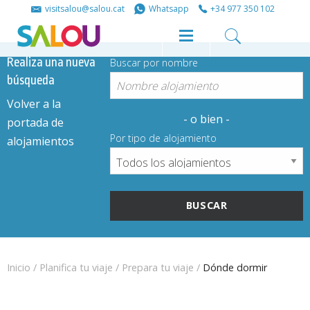
Share
Share
visitsalou@salou.cat
Whatsapp
+34 977 350 102
on
on
Realiza una nueva
Buscar por nombre
búsqueda
Facebook
Twitter
Volver a la
- o bien -
portada de
Por tipo de alojamiento
alojamientos
Inicio
/
Planifica tu viaje
/
Prepara tu viaje
/
Dónde dormir