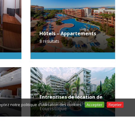
Hôtels – Appartements
8
résultats
Entreprises de location de
logements d’utilisation
ptez notre politique d’utilisation des cookies.
Accepter
Rejeter
touristique
31
résultats