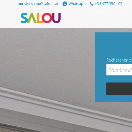
visitsalou@salou.cat
Whatsapp
+34 977 350 102
Rechercher 