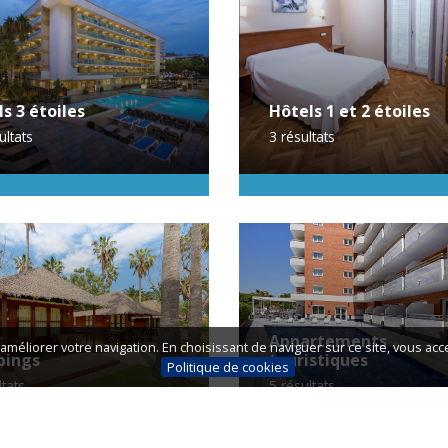
s 3 étoiles
Hôtels 1 et 2 étoiles
ultats
3
résultats
Appartements
améliorer votre navigation. En choisissant de naviguer sur ce site, vous acce
ings
touristiques
Politique de cookies
ltats
5
résultats