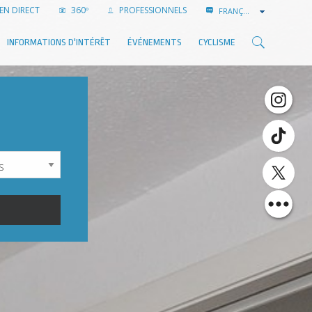
EN DIRECT
360º
PROFESSIONNELS
FRANÇAIS
INFORMATIONS D'INTÉRÊT
ÉVÉNEMENTS
CYCLISME