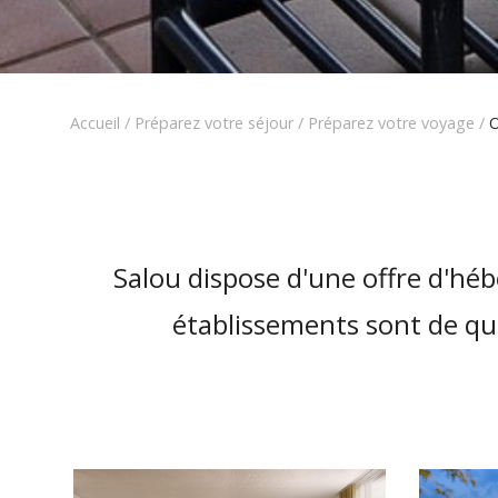
Accueil
/
Préparez votre séjour
/
Préparez votre voyage
/
O
Salou dispose d'une offre d'hé
établissements sont de qua