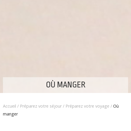
OÙ MANGER
Accueil
/
Préparez votre séjour
/
Préparez votre voyage
/
Où
manger