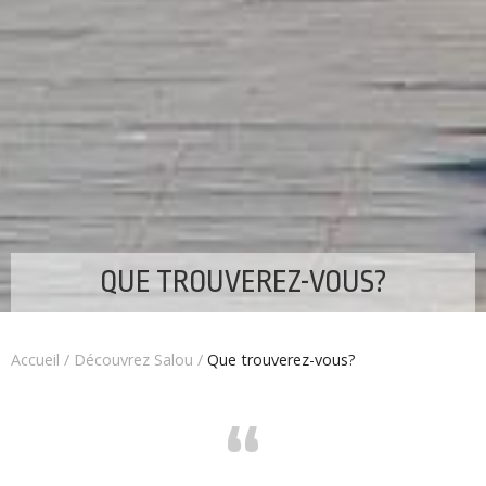
QUE TROUVEREZ-VOUS?
Accueil
/
Découvrez Salou
/
Que trouverez-vous?
“