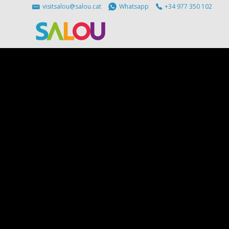
visitsalou@salou.cat
Whatsapp
+34 977 350 102