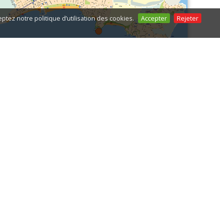
ptez notre politique d’utilisation des cookies.
Accepter
Rejeter
Comment s'y rendre ?
Moyen d'accès:
À pied facile
Signalisation des accès:
Oui
Accès handicapés:
Non
Coordonnées:
41º 3' 56,940" N 1º 8' 57,478" E
Coordonnées UTM:
X: 344.496,00 Y: 4.547.712,00
H:31
Parking:
Oui