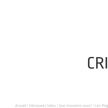
CR
Accueil
/
Découvrez Salou
/
Que trouverez-vous?
/
Les Pla