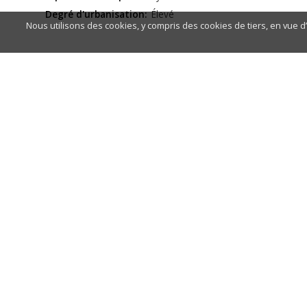
Degré d'urbanisation:
Élevé
Nous utilisons des cookies, y compris des cookies de tiers, en vue d’
TYPE DE PLAGE
Composition:
Sable
Type Sable:
Fin et doré
Conditions de baignade:
Zone mouillage:
Oui
Eaux tranquilles
Nudisme:
Non
CERTIFICATIONS
Drapeau Bleu:
Non
ISO:
Oui
Q for Quality Award:
Non