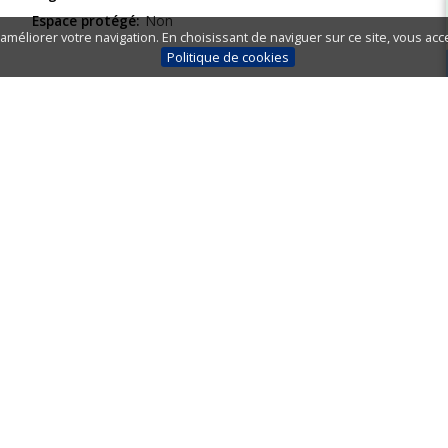
Espace protégé:
Non
améliorer votre navigation. En choisissant de naviguer sur ce site, vous acce
Politique de cookies
SÉCURITÉ
Aide et sauvetage:
Oui
Service de police:
Oui
Drapeaux de l'état de la mer:
Oui