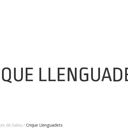
IQUE LLENGUAD
ges de Salou
/
Crique Llenguadets