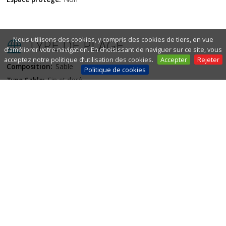
Nous utilisons des cookies, y compris des cookies de tiers, en vue
TYPE DE PLAGE
d’améliorer votre navigation. En choisissant de naviguer sur ce site, vous
acceptez notre politique d’utilisation des cookies.
Accepter
Rejeter
Composition:
Sable
Politique de cookies
Type Sable:
Fin et doré
Conditions de baignade:
Eaux tranquilles
Zone mouillage:
Oui
Nudisme:
Non
SÉCURITÉ
Aide et sauvetage:
Oui
Service de police:
Oui
Drapeaux de l'état de la mer:
Oui