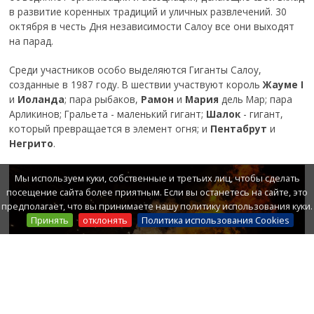
в развитие коренных традиций и уличных развлечений. 30
октября в честь Дня независимости Салоу все они выходят
на парад.
Среди участников особо выделяются Гиганты Салоу,
созданные в 1987 году. В шествии участвуют король
Жауме I
и
Иоланда
; пара рыбаков,
Рамон
и
Мария
дель Мар; пара
Арликинов; Гральета - маленький гигант;
Шалок
- гигант,
который превращается в элемент огня; и
Пентабрут
и
Негрито
.
Мы используем куки, собственные и третьих лиц, чтобы сделать
посещение сайта более приятным. Если вы останетесь на сайте, это
предполагает, что вы принимаете нашу политику использования куки.
Принять
отклонять
Политика использования Cookies