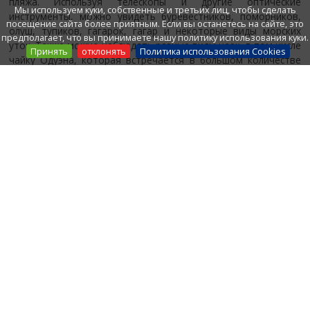
пляжа. Используя телескопы и другие оптические
Мы используем куки, собственные и третьих лиц, чтобы сделать
инструменты, можно увидеть буревестников, поморников,
посещение сайта более приятным. Если вы останетесь на сайте, это
олуш, тупиков, гагарок, гагар и некоторые виды морских
предполагает, что вы принимаете нашу политику использования куки.
уток. Также можно наблюдать разные виды чаек, в том числе
Принять
отклонять
Политика использования Cookies
чайку Одуэна, которая встречается в большом количестве
весной и осенью.