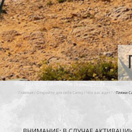
Главная
/
Откройте для себя Салоу
/
Что вас ждет?
/
Пляжи С
ВНИМАНИЕ: В СЛУЧАЕ АКТИВАЦИ