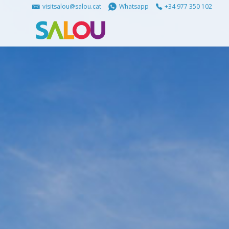
visitsalou@salou.cat
Whatsapp
+34 977 350 102