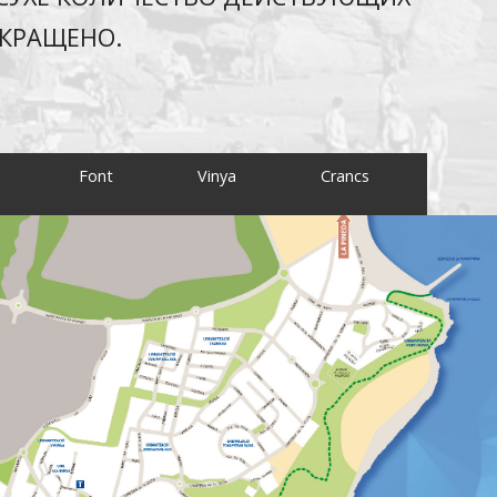
ОКРАЩЕНО.
Font
Vinya
Crancs