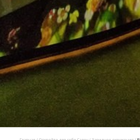
Главная
/
Откройте для себя Салоу
/
Завидное окружение
/
Р