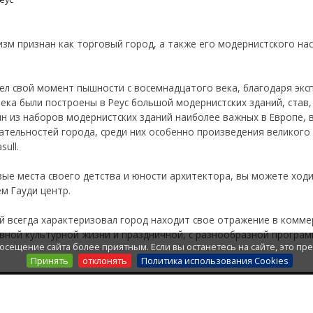
зм признан как торговый город, а также его модернистского нас
мел свой момент пышности с восемнадцатого века, благодаря экс
ека были построены в Реус большой модернистских зданий, став
н из наборов модернистских зданий наиболее важных в Европе,
ательностей города, среди них особенно произведения великог
ull.
вые места своего детства и юности архитектора, вы можете ход
м Гауди центр.
й всегда характеризовал город находит свое отражение в комме
ивной культурной жизни и праздничной, с разнообразной програ
осещение сайта более приятным. Если вы останетесь на сайте, это пр
Принять
отклонять
Политика использования Cookies
Й БЮЛЛЕТЕНЬ