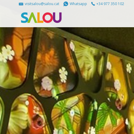
visitsalou@salou.cat
Whatsapp
+34 977 350 102