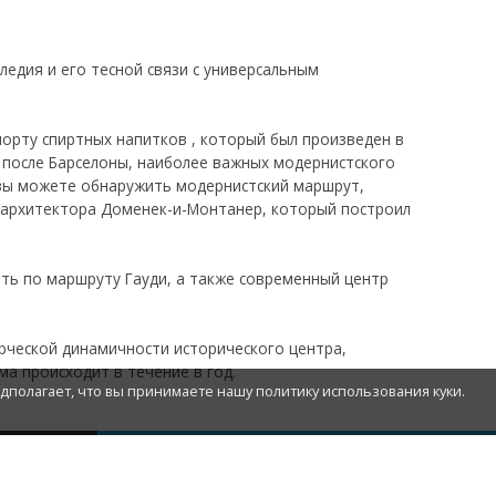
ледия и его тесной связи с универсальным
порту спиртных напитков ,
который был произведен в
, после Барселоны, наиболее важных модернистского
 вы можете обнаружить модернистский маршрут,
о архитектора Доменек-и-Монтанер, который построил
ить по маршруту Гауди, а также современный центр
рческой динамичности исторического центра,
мма происходит в
течение в
год.
едполагает, что вы принимаете нашу политику использования куки.
ПОГОДА