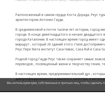
Расположенный в самом сердце Коста Дорада, Реус тури
архитектором Антонио Гауди.
В средневековой и почти тысячи лет истории, город и
городе.
В конце девятнадцатого и начале двадцатого в
города Каталонии.
В настоящее время город имеет оди
маршрут ,
который 26 зданий этого стиля достопримеч
Реус Пере Мата институт Casa Навас, Casa Rull и Casa Gas
Родной город Гауди Реус также сохраняет самые знако
переводов ,
посвященный жизни и творчеству гения, те
В настоящее время, предпринимательский дух ,
которы
диверсифицированного и высокого качества, и интенс
Мы используем куки, собственные и третьих лиц, чтобы сделать п
ИНФОРМАЦИОННЫ