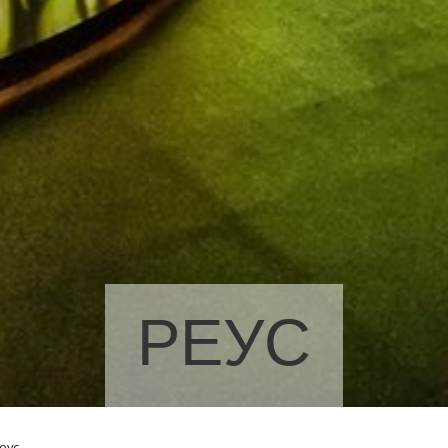
РЕУС
еус