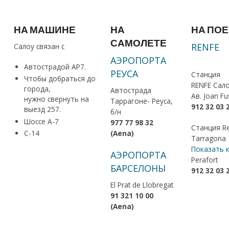
НА МАШИНЕ
НА
НА ПО
САМОЛЕТЕ
RENFE
Салоу связан с
АЭРОПОРТА
Автострадой АР7.
РЕУСА
Станция
Чтобы добраться
до
RENFE Сал
города,
Автострада
Ав
. Joan Fu
нужно свернуть на
Таррагоне- Реуса,
912 32 03 
выезд 257.
б/н
Шоссе А-7
977 77 98 32
Станция R
(Aena)
C-14
Tarragona
Показать 
АЭРОПОРТА
Perafort
БАРСЕЛОНЫ
912 32 03 
El Prat de Llobregat
91 321 10 00
(Aena)