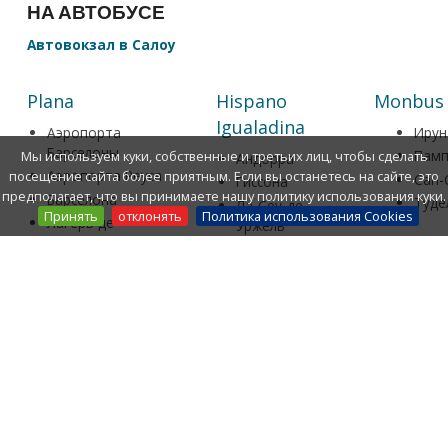
НА АВТОБУСЕ
Автовокзал в Салоу
Plana
Hispano
Monbus
Igualadina
Аэропорта
Ирун
Барселоны
Памп
Мы используем куки, собственные и третьих лиц, чтобы сделать
Андорра
Аэропорта Реуса
посещение сайта более приятным. Если вы останетесь на сайте, это
Сан-
Гиссона
предполагает, что вы принимаете нашу политику использования куки.
Барселона
Туде
Ла-Сеу-де-
Принять
отклонять
Политика использования Cookies
Лагерь де
Уржель
Таррагона (AVE)
Монбланк
900 92 91 
Станция Салоу-
Сабадель
ПортАвентупа
Террасса
Бонависта
Таррега
(Таррагона)
Вальс
Камбрилса
Ла-Пинеды
977 77 06 98 - 900
Порт
А
вентупа
уорлд
92 91 92 (Monbus)
Реус
Таррагона