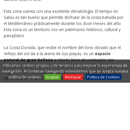
Esta zona cuenta con una excelente climatología. El tiempo en
Salou es tan bueno que permite disfrutar de la costa bañada por
el Mediterráneo prácticamente durante los doce meses del año.
Esta zona es un territorio rico en patrimonio histórico, cultural y
paisajístico.
La Costa Dorada, que recibe el nombre del tono dorado que el
reflejo del sol da a la arena de sus playas, es un
espacio
natural de gran belleza
e interés lleno de contrastes: tan
Utilizamos cookies propias y de terceros para mejorar la experiencia de
pronto nos podemos adentrar en zonas rocosas con mucha
navegación. Al continuar navegando entendemos que se acepta nuestra
vegetación como, a pocos kilómetros, remojarnos en la fresca
política de cookies.
Aceptar
Rechazar
Política de Cookies
agua del mar. A la Costa Dorada hay desde playas tranquilas,
hasta otras pintorescas situadas a los cascos urbanos, así como
calas acogedoras entre vegetación mediterránea.
La Costa Dorada en familia
El territorio es un espacio idóneo para disfrutar de las
vacaciones en familia
,
con una oferta e infraestructuras