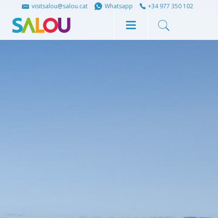
Share
Share
visitsalou@salou.cat
Whatsapp
+34 977 350 102
on
on
Facebook
Twitter