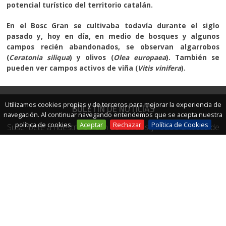
potencial turístico del territorio catalán.
En el Bosc Gran se cultivaba todavía durante el siglo
pasado y, hoy en día, en medio de bosques y algunos
campos recién abandonados, se observan algarrobos
(
Ceratonia siliqua
) y olivos (
Olea europaea
). También se
pueden ver campos activos de viña (
Vitis vinifera
).
Utilizamos cookies propias y de terceros para mejorar la experiencia de
BOLETÍN DE NOTICIAS
navegación. Al continuar navegando entendemos que se acepta nuestra
política de cookies.
Aceptar
Rechazar
Política de Cookies
Suscríbete a nuestro boletín de noticias y recibe enlaces de
artículos interesantes, promociones y otra información.
Conéctate: