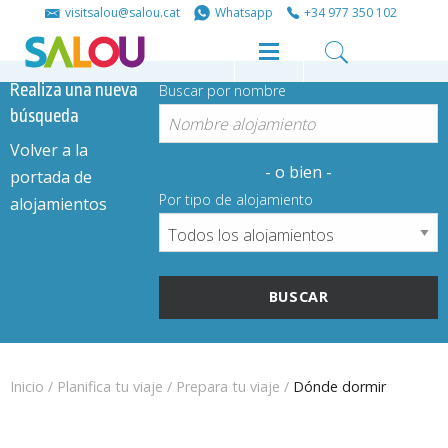
Share
Share
visitsalou@salou.cat
Whatsapp
+34 977 350 102
on
on
Realiza una nueva
Buscar por nombre
búsqueda
Facebook
Twitter
Volver a la
- o bien -
portada de
Por tipo de alojamiento
alojamientos
Inicio
/
Planifica tu viaje
/
Prepara tu viaje
/
Dónde dormir