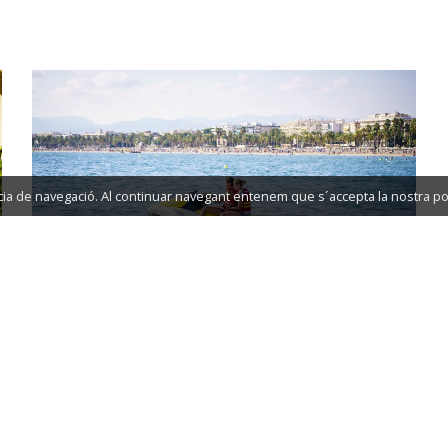
ncia de navegació. Al continuar navegant entenem que s´accepta la nostra pol
DIVERTIR-ME