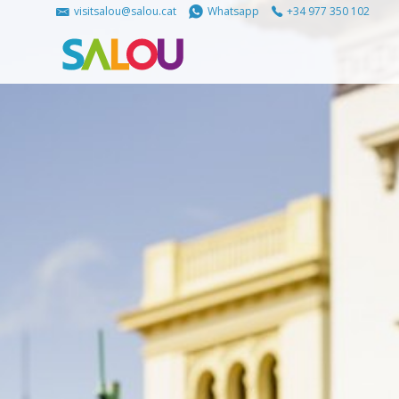
visitsalou@salou.cat
Whatsapp
+34 977 350 102