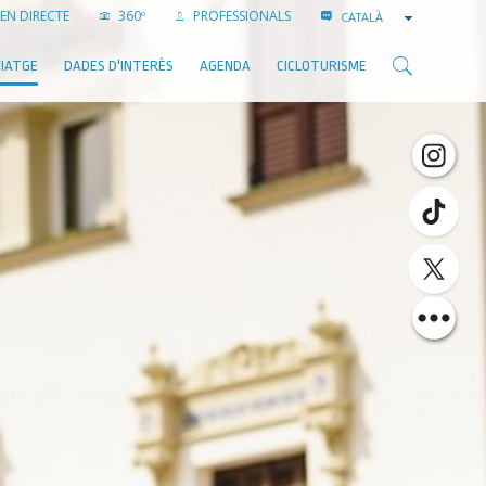
EN DIRECTE
360º
PROFESSIONALS
CATALÀ
VIATGE
DADES D'INTERÈS
AGENDA
CICLOTURISME