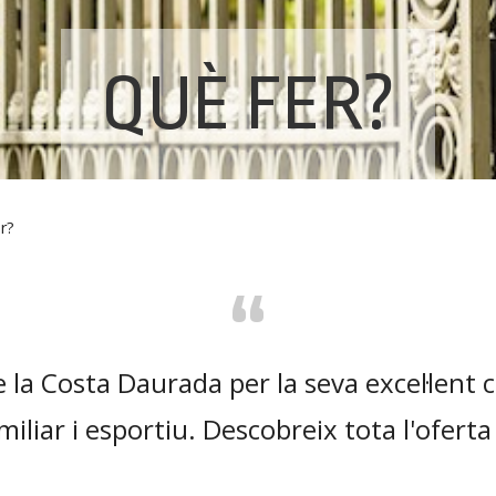
QUÈ FER?
r?
“
 la Costa Daurada per la seva excel·lent cl
miliar i esportiu. Descobreix tota l'oferta