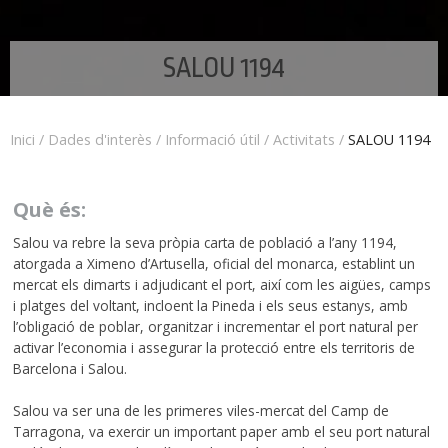
SALOU 1194
Inici
/
Dades d'interès
/
Informació útil
/
Activitats
/
SALOU 1194
Què és:
Salou va rebre la seva pròpia carta de població a l’any 1194,
atorgada a Ximeno d’Artusella, oficial del monarca, establint un
mercat els dimarts i adjudicant el port, així com les aigües, camps
i platges del voltant, incloent la Pineda i els seus estanys, amb
l’obligació de poblar, organitzar i incrementar el port natural per
activar l’economia i assegurar la protecció entre els territoris de
Barcelona i Salou.
Salou va ser una de les primeres viles-mercat del Camp de
Tarragona, va exercir un important paper amb el seu port natural