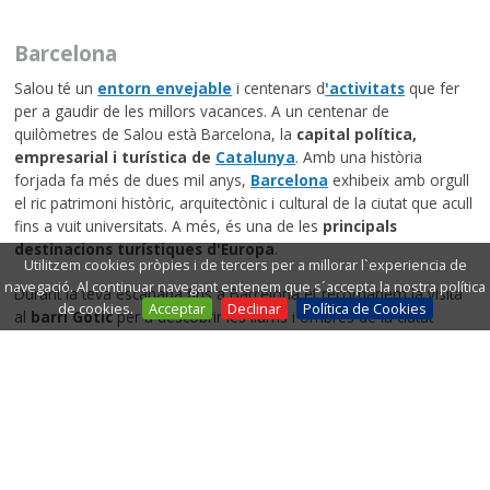
Barcelona
Salou té un
entorn envejable
i centenars d
'activitats
que fer
per a gaudir de les millors vacances. A un centenar de
quilòmetres de Salou està Barcelona, la
capital política,
empresarial i turística de
Catalunya
. Amb una història
forjada fa més de dues mil anys,
Barcelona
exhibeix amb orgull
el ric patrimoni històric, arquitectònic i cultural de la ciutat que acull
fins a vuit universitats. A més, és una de les
principals
destinacions turístiques d'Europa
.
Utilitzem cookies pròpies i de tercers per a millorar l`experiencia de
navegació. Al continuar navegant entenem que s´accepta la nostra política
Durant la teva escapada fins a Barcelona et recomanem la visita
de cookies.
Acceptar
Declinar
Política de Cookies
al
barri Gòtic
per a descobrir les llums i ombres de la ciutat
medieval, repleta d'edificis amb un ric llegat medieval. També, et
suggerim la
ruta modernista
, on són parades obligatòries la
casa Milà, *Batlló o el temple de la Sagrada Família, encara en
construcció després de dècades d'haver-se iniciat les seves obres.
Barcelona, des de la celebració dels Jocs Olímpics, és una ciutat
oberta al Mediterrani, amb barris moderns i contemporanis, i