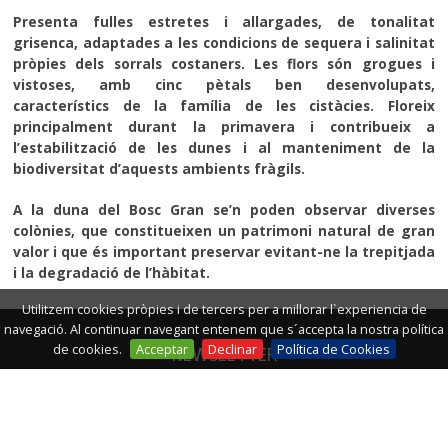
Presenta fulles estretes i allargades, de tonalitat
grisenca, adaptades a les condicions de sequera i salinitat
pròpies dels sorrals costaners. Les flors són grogues i
vistoses, amb cinc pètals ben desenvolupats,
característics de la família de les cistàcies. Floreix
principalment durant la primavera i contribueix a
l’estabilització de les dunes i al manteniment de la
biodiversitat d’aquests ambients fràgils.
A la duna del Bosc Gran se’n poden observar diverses
colònies, que constitueixen un patrimoni natural de gran
valor i que és important preservar evitant-ne la trepitjada
i la degradació de l’hàbitat.
Utilitzem cookies pròpies i de tercers per a millorar l`experiencia de
navegació. Al continuar navegant entenem que s´accepta la nostra política
de cookies.
Acceptar
Declinar
Política de Cookies
NEWSLETTER
Subscriu-te al nostre butlletí de notícies i rep enllaços
d'articles interessants, promocions i altra informació.