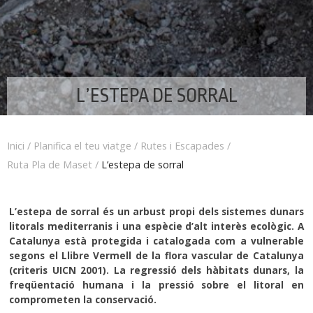
L’ESTEPA DE SORRAL
Inici
/
Planifica el teu viatge
/
Rutes i Escapades
/
Ruta Pla de Maset
/
L’estepa de sorral
L’estepa de sorral és un arbust propi dels sistemes dunars
litorals mediterranis i una espècie d’alt interès ecològic. A
Catalunya està protegida i catalogada com a vulnerable
segons el Llibre Vermell de la flora vascular de Catalunya
(criteris UICN 2001). La regressió dels hàbitats dunars, la
freqüentació humana i la pressió sobre el litoral en
comprometen la conservació.