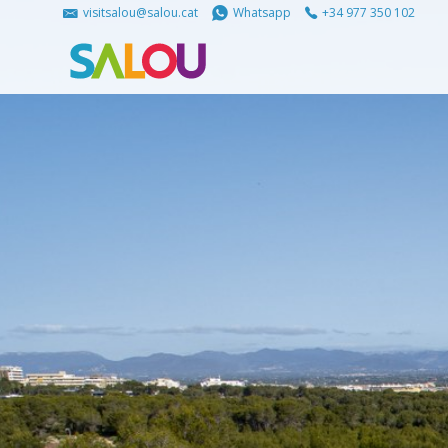
visitsalou@salou.cat
Whatsapp
+34 977 350 102