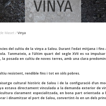
VINYA
 de Maset
/
Vinya
es del cultiu de la vinya a Salou. Durant l’edat mitjana i fins a 
ola. Tanmateix, a l’últim quart del segle XVII es va impulsar
ot, la posada en cultiu de noves terres, amb una clara predomin
ltiu resistent, rendible fins i tot en sòls pobres.
isatge cultural històric de Salou i de la configuració d’un mod
nya estava directament vinculada a la demanda exterior de vins
cultura clarament especialitzada, en bona part orientada a l’
ar i dinamitzar el port de Salou, convertint-lo en un dels prin