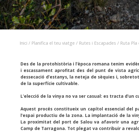
Inici
/
Planifica el teu viatge
/
Rutes i Escapades
/
Ruta Pla
Des de la protohistòria i l’època romana tenim evidènci
i escassament aprofitat des del punt de vista agríc
dessecació d’estanys, la neteja de sèquies i, sobret
de la superfície cultivable.
L’elecció de la vinya no va ser casual: es tracta d’un cu
Aquest procés constitueix un capítol essencial del pa
l’espai productiu de la zona. La implantació de la vi
La proximitat del port de Salou va afavorir una agri
Camp de Tarragona. Tot plegat va contribuir a revalor