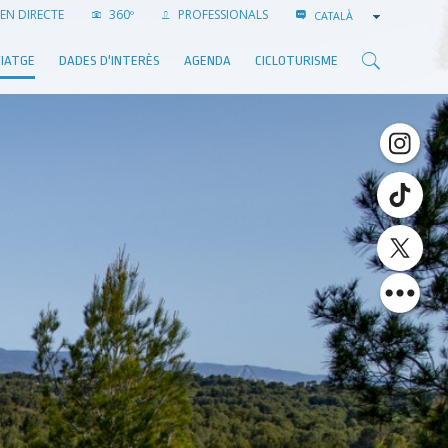
EN DIRECTE
360º
PROFESSIONALS
CATALÀ
VIATGE
DADES D'INTERÈS
AGENDA
CICLOTURISME