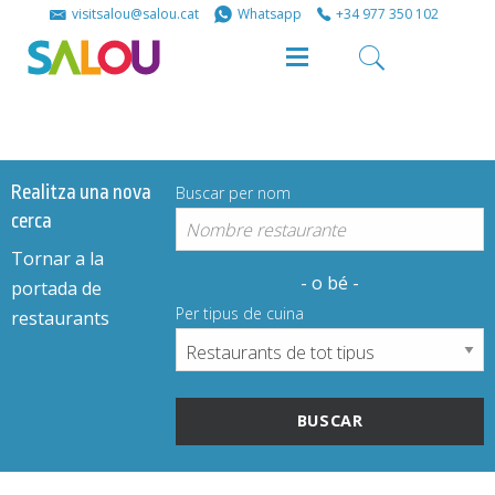
Share
Share
visitsalou@salou.cat
Whatsapp
+34 977 350 102
on
on
Facebook
Twitter
Realitza una nova
Buscar per nom
cerca
Tornar a la
- o bé -
portada de
Per tipus de cuina
restaurants