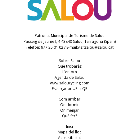
Patronat Municipal de Turisme de Salou
Passeig de Jaume I, 4 43840 Salou, Tarragona (Spain)
Telèfon: 977 35 01 02 / E-mail:
visitsalou@salou.cat
Sobre Salou
Què trobaràs
L'entorn
Agenda de Salou
www.saloucycling.com
Escurçador URL i QR
Com arribar
On dormir
On menjar
Què fer?
Inici
Mapa del lloc
Accessibilitat