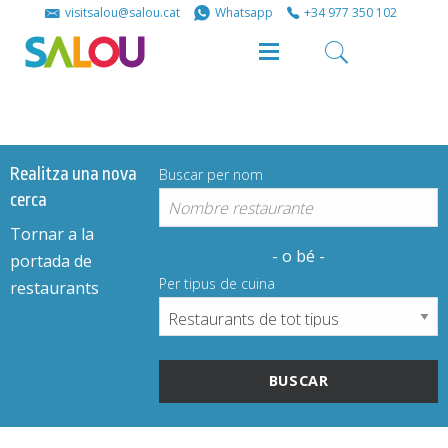
Share
Share
visitsalou@salou.cat
Whatsapp
+34 977 350 102
on
on
Facebook
Twitter
Realitza una nova
Buscar per nom
cerca
Tornar a la
- o bé -
portada de
Per tipus de cuina
restaurants