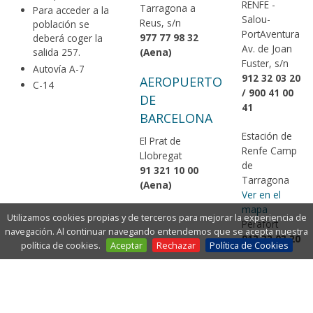
RENFE -
Tarragona a
Para acceder a la
Salou-
Reus, s/n
población se
PortAventura
977 77 98 32
deberá coger la
Av. de Joan
(Aena)
salida 257.
Fuster, s/n
Autovía A-7
912 32 03 20
AEROPUERTO
C-14
/ 900 41 00
DE
41
BARCELONA
Estación de
El Prat de
Renfe Camp
Llobregat
de
91 321 10 00
Tarragona
(Aena)
Ver en el
mapa
Utilizamos cookies propias y de terceros para mejorar la experiencia de
Perafort
navegación. Al continuar navegando entendemos que se acepta nuestra
912 32 03 20
política de cookies.
Aceptar
Rechazar
Política de Cookies
EN AUTOBÚS
Estación de autobuses de Salou