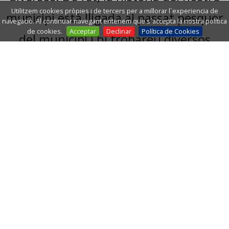
Utilitzem cookies pròpies i de tercers per a millorar l`experiencia de
municipi està lligada al passat pesquer
navegació. Al continuar navegant entenem que s´accepta la nostra política
de cookies.
Acceptar
Declinar
Política de Cookies
del municipi i hi trobareu diversos
restaurants de cuina marinera on
podreu degustar arrossos, marisc i
peix fresc pescat a la mar
Mediterrània.