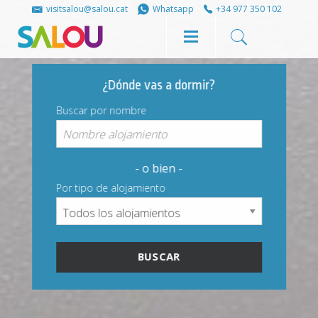
Share
Share
visitsalou@salou.cat
Whatsapp
+34 977 350 102
on
on
¿Dónde vas a dormir?
Facebook
Twitter
Buscar por nombre
- o bien -
Por tipo de alojamiento