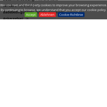
We use own and third-party cookies to improve your browsing experience.
Sandart:
Goldfarben
By continuing to browse, we understand that you accept our cookie policy.
Badebedingungen:
Ruhiges Gewässer
Accept
Ablehnen
Cookie-Richtlinie
Ankergebiet:
Ja
FKK:
Nein
SICHERHEIT
Hilfe und Bergung:
Nein
Polizeidienst:
Nein
Strandflaggen:
Nein
ZERTIFIZIERUNGEN
Blaue Umweltflagge:
Nein